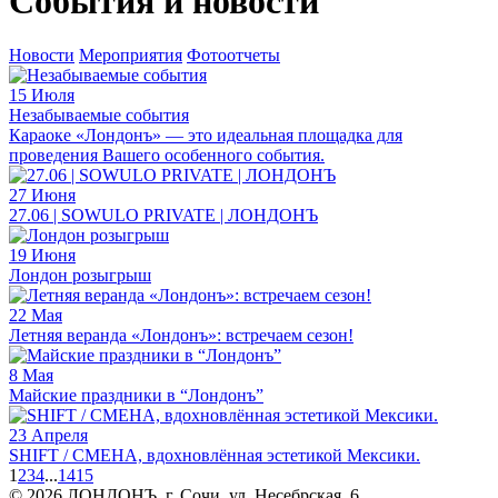
События и новости
Новости
Мероприятия
Фотоотчеты
15 Июля
Незабываемые события
Караоке «Лондонъ» — это идеальная площадка для
проведения Вашего особенного события.
27 Июня
27.06 | SOWULO PRIVATE | ЛОНДОНЪ
19 Июня
Лондон розыгрыш
22 Мая
Летняя веранда «Лондонъ»: встречаем сезон!
8 Мая
Майские праздники в “Лондонъ”
23 Апреля
SHIFT / СМЕНА, вдохновлённая эстетикой Мексики.
1
2
3
4
...
14
15
© 2026 ЛОНДОНЪ,
г. Сочи, ул. Несебрская, 6